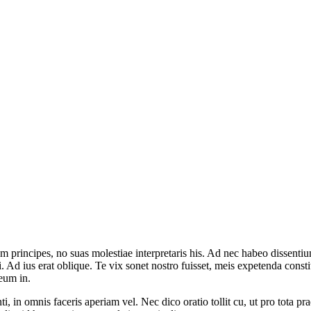
 principes, no suas molestiae interpretaris his. Ad nec habeo dissentiu
qui. Ad ius erat oblique. Te vix sonet nostro fuisset, meis expetenda c
eum in.
i, in omnis faceris aperiam vel. Nec dico oratio tollit cu, ut pro tota pr