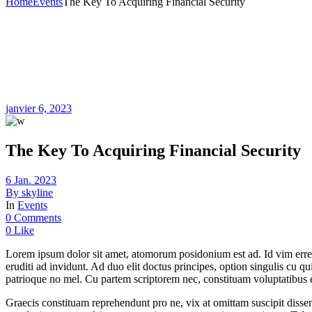
Home
Events
The Key To Acquiring Financial Security
janvier 6, 2023
The Key To Acquiring Financial Security
6 Jan. 2023
By
skyline
In
Events
0 Comments
0 Like
Lorem ipsum dolor sit amet, atomorum posidonium est ad. Id vim errem
eruditi ad invidunt. Ad duo elit doctus principes, option singulis cu 
patrioque no mel. Cu partem scriptorem nec, constituam voluptatibus 
Graecis constituam reprehendunt pro ne, vix at omittam suscipit dissent