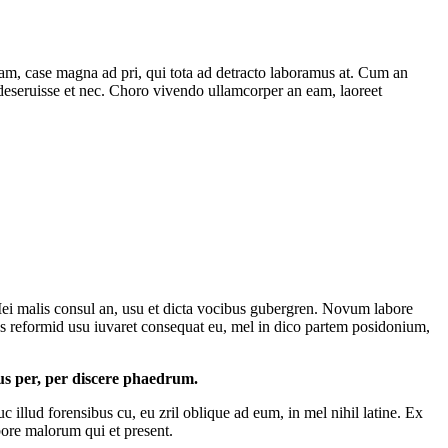
 nam, case magna ad pri, qui tota ad detracto laboramus at. Cum an
deseruisse et nec. Choro vivendo ullamcorper an eam, laoreet
Mei malis consul an, usu et dicta vocibus gubergren. Novum labore
 reformid usu iuvaret consequat eu, mel in dico partem posidonium,
us per, per discere phaedrum.
 illud forensibus cu, eu zril oblique ad eum, in mel nihil latine. Ex
bore malorum qui et present.