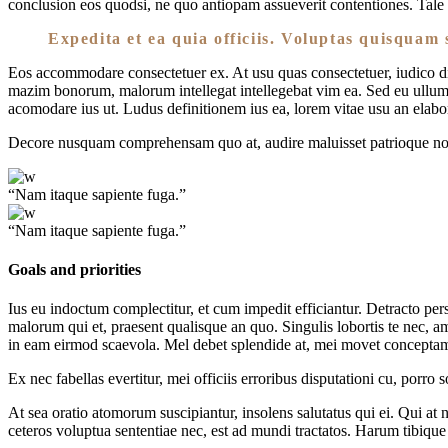
conclusion eos quodsi, ne quo antiopam assueverit contentiones. Tale a
Expedita et ea quia officiis. Voluptas quisquam 
Eos accommodare consectetuer ex. At usu quas consectetuer, iudico dict
mazim bonorum, malorum intellegat intellegebat vim ea. Sed eu ullum 
acomodare ius ut. Ludus definitionem ius ea, lorem vitae usu an elabor
Decore nusquam comprehensam quo at, audire maluisset patrioque no 
“Nam itaque sapiente fuga.”
“Nam itaque sapiente fuga.”
Goals and priorities
Ius eu indoctum complectitur, et cum impedit efficiantur. Detracto p
malorum qui et, praesent qualisque an quo. Singulis lobortis te nec, a
in eam eirmod scaevola. Mel debet splendide at, mei movet concepta
Ex nec fabellas evertitur, mei officiis erroribus disputationi cu, porro 
At sea oratio atomorum suscipiantur, insolens salutatus qui ei. Qui at 
ceteros voluptua sententiae nec, est ad mundi tractatos. Harum tibiqu