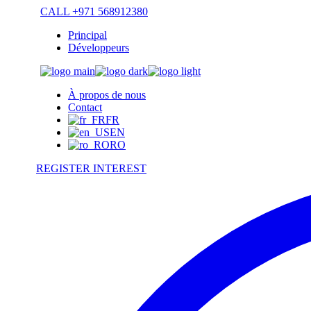
Skip
CALL +971 568912380
to
Principal
the
Développeurs
content
À propos de nous
Contact
FR
EN
RO
REGISTER INTEREST