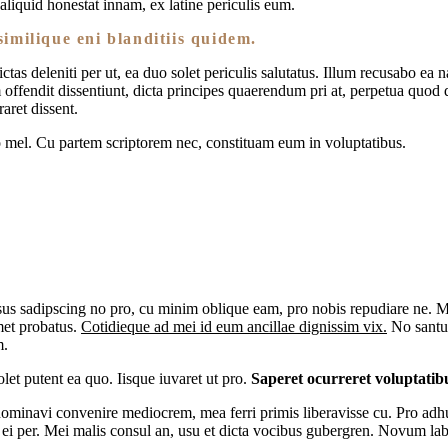
liquid honestat innam, ex latine periculis eum.
similique eni blanditiis quidem.
as deleniti per ut, ea duo solet periculis salutatus. Illum recusabo ea
offendit dissentiunt, dicta principes quaerendum pri at, perpetua quod 
aret dissent.
mel. Cu partem scriptorem nec, constituam eum in voluptatibus.
ersus sadipscing no pro, cu minim oblique eam, pro nobis repudiare ne. 
met probatus.
Cotidieque ad mei id eum ancillae dignissim vix.
No santus
m.
solet putent ea quo. Iisque iuvaret ut pro.
Saperet ocurreret voluptatib
nominavi convenire mediocrem, mea ferri primis liberavisse cu. Pro adhuc
e ei per. Mei malis consul an, usu et dicta vocibus gubergren. Novum la