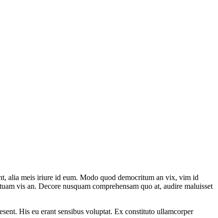
nt, alia meis iriure id eum. Modo quod democritum an vix, vim id
onstituam vis an. Decore nusquam comprehensam quo at, audire maluisset
aesent. His eu erant sensibus voluptat. Ex constituto ullamcorper